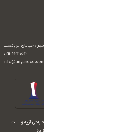
تماس با ما
سبد خرید
درباره ما
آرشیو محصولات
راه های ارتباطی
آدرس :
تهران، آریاشهر ، خیابان مرودشت
تلفن :
02144340619
ایمیل :
info@ariyanoco.com
تمامی حقوق این وبسایت متعلق به
آژانس طراحی آریانو
است.
طراحی شده توسط آریا بیات زاده