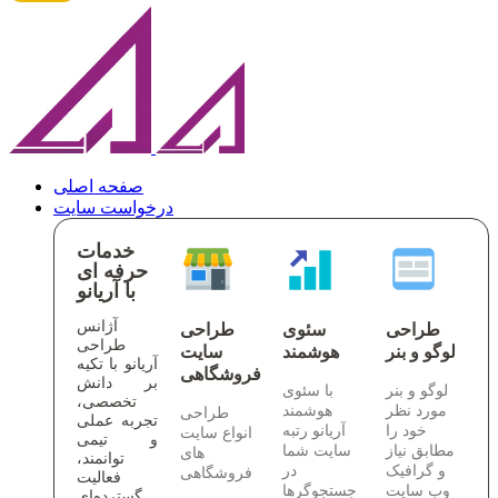
صفحه اصلی
درخواست سایت
خدمات
حرفه ای
با آریانو
آژانس
طراحی
سئوی
طراحی
طراحی
لوگو و بنر
هوشمند
سایت
آریانو با تکیه
فروشگاهی
بر دانش
لوگو و بنر
با سئوی
تخصصی،
مورد نظر
هوشمند
طراحی
تجربه عملی
خود را
آریانو رتبه
انواع سایت
و تیمی
مطابق نیاز
سایت شما
های
توانمند،
و گرافیک
در
فروشگاهی
فعالیت
وب سایت
جستجوگرها
گسترده‌ای