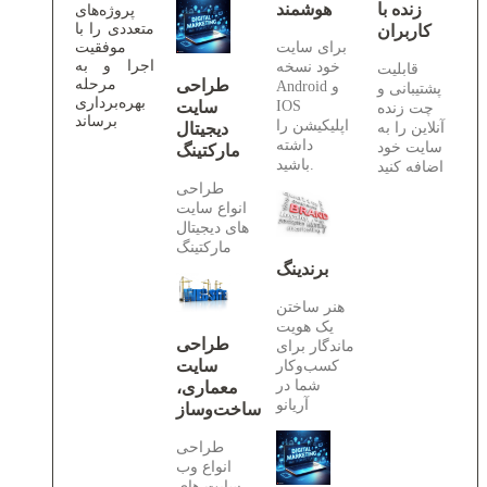
زنده با
هوشمند
پروژه‌های
متعددی را با
کاربران
برای سایت
موفقیت
اجرا و به
خود نسخه
قابلیت
طراحی
مرحله
Android و
پشتیبانی و
بهره‌برداری
IOS
سایت
چت زنده
برساند
اپلیکیشن را
آنلاین را به
دیجیتال
داشته
سایت خود
مارکتینگ
باشید.
اضافه کنید
طراحی
انواع سایت
های دیجیتال
مارکتینگ
برندینگ
هنر ساختن
یک هویت
طراحی
ماندگار برای
سایت
کسب‌وکار
شما در
معماری،
آریانو
ساخت‌وساز
طراحی
انواع وب
سایت های