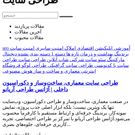
مقالات پربازدید
آخرین مقالات
مقالات محبوب
آموزشی
اپلیکیشن
اقتصادی
املاک
امنیت سایبری
امنیت سایت
seo
برندینگ
بهداشت و درمان
تازه ها
دسته 1
دسته بندی نشده
دیجیتال
مارکتینگ
سئو
سایت شرکتی
شاپ آنلاین
طراحی سایت
طراحی
سایت با کدنویسی
طراحی سایت گرافیکی
طراحی لوگو
فروشگاه
اینترنتی
معماری و ساخت و ساز
هوش مصنوعی
طراحی سایت معماری، ساخت‌وساز و دکوراسیون
داخلی | آژانس طراحی آریانو
در صنعت معماری، ساخت‌وساز و طراحی دکوراسیون، وب‌سایت
تنها یک ویترین نیست؛ بلکه ابزار اصلی جذب پروژه، نمایش
نمونه‌کار، برندینگ حرفه‌ای و ارتباط مستقیم با کارفرما محسوب
می‌شود.آژانس طراحی آریانو با تمرکز بر طراحی اختصاصی، تجربه
کاربری حرفه‌ای، جلوه‌های بصری...
زمان مطالعه: 9 دقیقه