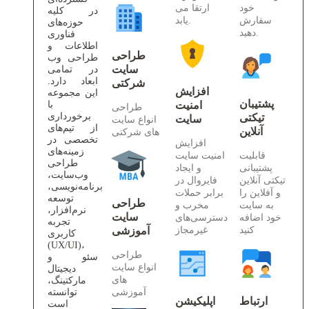
خود
ارتقا می
در کلیه
سفارش
یابد.
حوزه‌های
دهید.
فناوری
اطلاعات و
طراحی
طراحی وب
سایت
در تمامی
ابعاد دارد.
شرکتی
افزایش
این مجموعه
پشتیبان
امنیت
با
طراحی
برخورداری
تیکتی
سایت
انواع سایت
از تیم‌های
آنلاین
های شرکتی
تخصصی در
افزایش
زمینه‌های
قابلیت
امنیت سایت
طراحی
پشتیبانی
و ایجاد
وب‌سایت،
تیکتی آنلاین
فایروال در
برنامه‌نویسی،
و آفلاین را
برابر حملات
توسعه
طراحی
به سایت
مخرب و
نرم‌افزار،
سایت
خود اضافه
دسترسی‌های
تجربه
کنید
غیرمجاز
آموزشی
کاربری
(UX/UI)،
طراحی
سئو و
انواع سایت
دیجیتال
های
مارکتینگ،
آموزشی
توانسته
ارتباط
اپلیکیشن
است