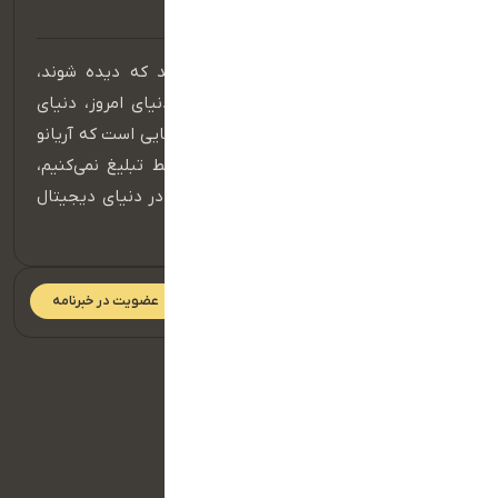
در عصر دیجیتال، برندهایی موفق هستند که دیده شوند،
شنیده شوند و در ذهن مخاطب بمانند. دنیای امروز، دنیای
حضور مؤثر در فضای آنلاین است و اینجا جایی است که آریانو
قدرت واقعی خود را نشان می‌دهد. ما فقط تبلیغ نمی‌کنیم،
بلکه داستان برند شما را می‌سازیم و آن را در دنیای دیجیتال
به جریان می‌اندازیم.
عضویت در خبرنامه
دسترسی سریع
صفحه اصلی
تماس با ما
سبد خرید