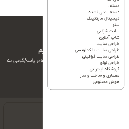
دسته 1
دسته بندی نشده
دیجیتال مارکتینگ
سئو
سایت شرکتی
شاپ آنلاین
طراحی سایت
ما بهت کمک میکنیم
طراحی سایت با کدنویسی
طراحی سایت گرافیکی
همکاران ما در تیم پشتیبانی آریانو آماده‌ی پاسخ‌گویی به
طراحی لوگو
سوالات شما هستند.
فروشگاه اینترنتی
معماری و ساخت و ساز
هوش مصنوعی
09127128354