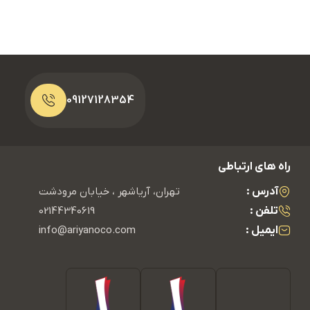
09127128354
راه های ارتباطی
آدرس :
تهران، آریاشهر ، خیابان مرودشت
تلفن :
02144340619
ایمیل :
info@ariyanoco.com