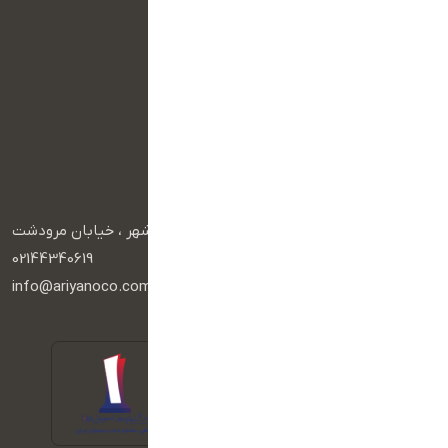
دسترسی سریع
صفحه اصلی
تماس با ما
سبد خرید
درباره ما
آرشیو محصولات
راه های ارتباطی
آدرس :
تهران، آریاشهر ، خیابان مرودشت
تلفن :
02144340619
ایمیل :
info@ariyanoco.com