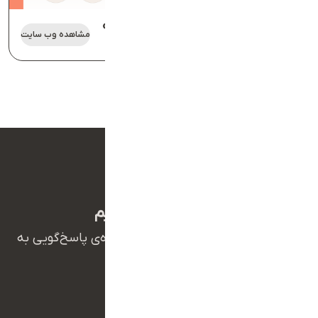
Ariyanodesign.ir — طراحی و توسعه
مشاهده وب سایت
وب‌سایت شرکت آریانو دیزاین
ما بهت کمک میکنیم
همکاران ما در تیم پشتیبانی آریانو آماده‌ی پاسخ‌گویی به
سوالات شما هستند.
09127128354