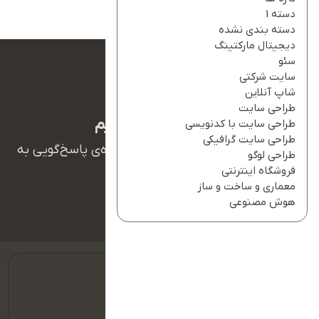
دسته 1
دسته بندی نشده
دیجیتال مارکتینگ
سئو
سایت شرکتی
شاپ آنلاین
طراحی سایت
ما بهت کمک میکنیم
طراحی سایت با کدنویسی
طراحی سایت گرافیکی
همکاران ما در تیم پشتیبانی آریانو آماده‌ی پاسخ‌گویی به
طراحی لوگو
سوالات شما هستند.
فروشگاه اینترنتی
معماری و ساخت و ساز
هوش مصنوعی
09127128354