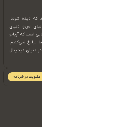
در عصر دیجیتال، برندهایی موفق هستند که دیده شوند،
شنیده شوند و در ذهن مخاطب بمانند. دنیای امروز، دنیای
حضور مؤثر در فضای آنلاین است و اینجا جایی است که آریانو
قدرت واقعی خود را نشان می‌دهد. ما فقط تبلیغ نمی‌کنیم،
بلکه داستان برند شما را می‌سازیم و آن را در دنیای دیجیتال
به جریان می‌اندازیم.
عضویت در خبرنامه
دسترسی سریع
صفحه اصلی
تماس با ما
سبد خرید