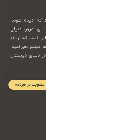
در عصر دیجیتال، برندهایی موفق هستند که دیده شوند،
شنیده شوند و در ذهن مخاطب بمانند. دنیای امروز، دنیای
حضور مؤثر در فضای آنلاین است و اینجا جایی است که آریانو
قدرت واقعی خود را نشان می‌دهد. ما فقط تبلیغ نمی‌کنیم،
بلکه داستان برند شما را می‌سازیم و آن را در دنیای دیجیتال
به جریان می‌اندازیم.
عضویت در خبرنامه
دسترسی سریع
صفحه اصلی
تماس با ما
سبد خرید