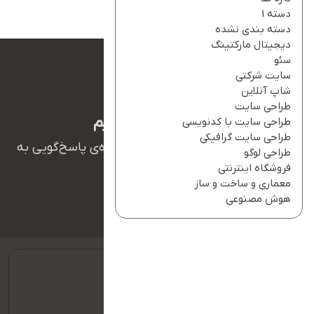
دسته 1
دسته بندی نشده
دیجیتال مارکتینگ
سئو
سایت شرکتی
شاپ آنلاین
طراحی سایت
ما بهت کمک میکنیم
طراحی سایت با کدنویسی
طراحی سایت گرافیکی
همکاران ما در تیم پشتیبانی آریانو آماده‌ی پاسخ‌گویی به
طراحی لوگو
سوالات شما هستند.
فروشگاه اینترنتی
معماری و ساخت و ساز
هوش مصنوعی
09127128354