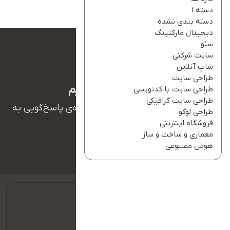
دسته 1
دسته بندی نشده
دیجیتال مارکتینگ
سئو
سایت شرکتی
شاپ آنلاین
طراحی سایت
ما بهت کمک میکنیم
طراحی سایت با کدنویسی
طراحی سایت گرافیکی
همکاران ما در تیم پشتیبانی آریانو آماده‌ی پاسخ‌گویی به
طراحی لوگو
سوالات شما هستند.
فروشگاه اینترنتی
معماری و ساخت و ساز
هوش مصنوعی
09127128354