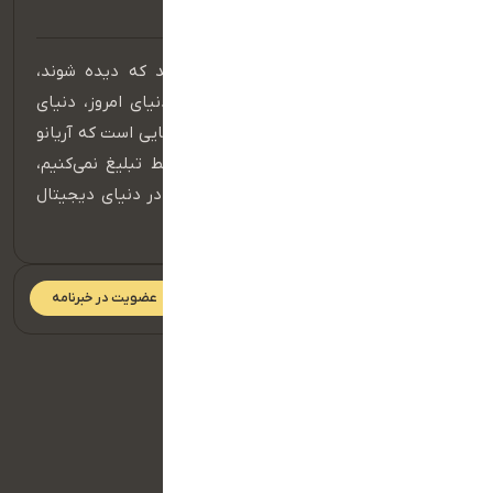
در عصر دیجیتال، برندهایی موفق هستند که دیده شوند،
شنیده شوند و در ذهن مخاطب بمانند. دنیای امروز، دنیای
حضور مؤثر در فضای آنلاین است و اینجا جایی است که آریانو
قدرت واقعی خود را نشان می‌دهد. ما فقط تبلیغ نمی‌کنیم،
بلکه داستان برند شما را می‌سازیم و آن را در دنیای دیجیتال
به جریان می‌اندازیم.
عضویت در خبرنامه
دسترسی سریع
صفحه اصلی
تماس با ما
سبد خرید