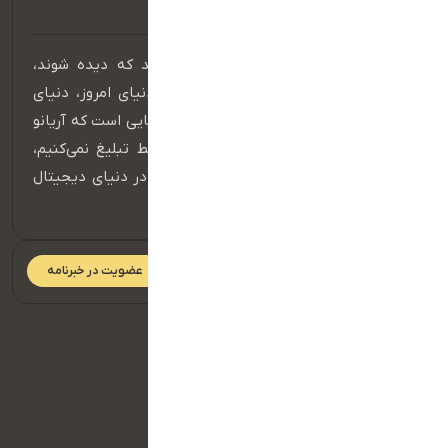
در عصر دیجیتال، برندهایی موفق هستند که دیده شوند،
شنیده شوند و در ذهن مخاطب بمانند. دنیای امروز، دنیای
حضور مؤثر در فضای آنلاین است و اینجا جایی است که آریانو
قدرت واقعی خود را نشان می‌دهد. ما فقط تبلیغ نمی‌کنیم،
بلکه داستان برند شما را می‌سازیم و آن را در دنیای دیجیتال
به جریان می‌اندازیم.
عضویت در خبرنامه
دسترسی سریع
صفحه اصلی
تماس با ما
سبد خرید