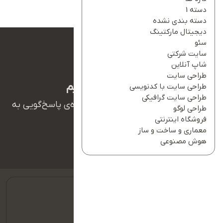
دسته 1
دسته بندی نشده
دیجیتال مارکتینگ
سئو
سایت شرکتی
شاپ آنلاین
طراحی سایت
ما بهت کمک میکنیم
طراحی سایت با کدنویسی
طراحی سایت گرافیکی
همکاران ما در تیم پشتیبانی آریانو آماده‌ی پاسخ‌گویی به
طراحی لوگو
سوالات شما هستند.
فروشگاه اینترنتی
معماری و ساخت و ساز
هوش مصنوعی
09127128354