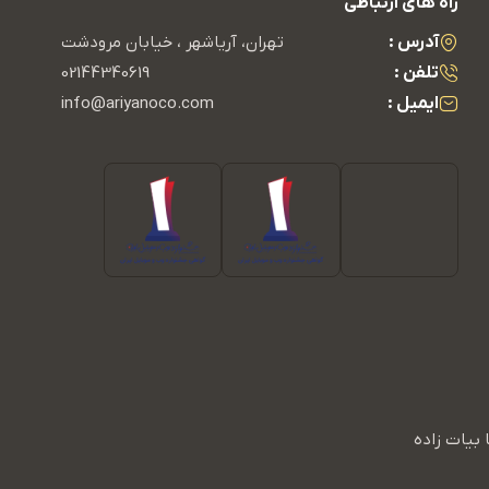
راه های ارتباطی
آدرس :
تهران، آریاشهر ، خیابان مرودشت
تلفن :
02144340619
ایمیل :
info@ariyanoco.com
بیات زاده