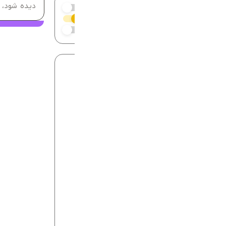
دیده شود، 
مقالات پربازدید
کاربران هدف
آخرین مقالات
مقالات محبوب
ارائه خدما
کمک می‌کند 
seo
آموزشی
اپلیکیشن
اقتصادی
املاک
امنیت سایبری
امنیت سایت
برندینگ
بهداشت و درمان
تازه ها
دسته 1
دسته بندی نشده
دیجیتال مارکتینگ
سئو
سایت شرکتی