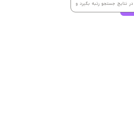
در نتایج جستجو رتبه بگیرد و
مند را جذب کند. تیم آریانو با
ت سئو تخصصی و اصولی به شما
در کمترین...