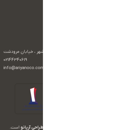
صفحه اصلی
تماس با ما
سبد خرید
درباره ما
آرشیو محصولات
راه های ارتباطی
آدرس :
تهران، آریاشهر ، خیابان مرودشت
تلفن :
02144340619
ایمیل :
info@ariyanoco.com
تمامی حقوق این وبسایت متعلق به
آژانس طراحی آریانو
است.