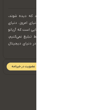
در عصر دیجیتال، برندهایی موفق هستند که دیده شوند،
شنیده شوند و در ذهن مخاطب بمانند. دنیای امروز، دنیای
حضور مؤثر در فضای آنلاین است و اینجا جایی است که آریانو
قدرت واقعی خود را نشان می‌دهد. ما فقط تبلیغ نمی‌کنیم،
بلکه داستان برند شما را می‌سازیم و آن را در دنیای دیجیتال
به جریان می‌اندازیم.
عضویت در خبرنامه
دسترسی سریع
صفحه اصلی
تماس با ما
سبد خرید