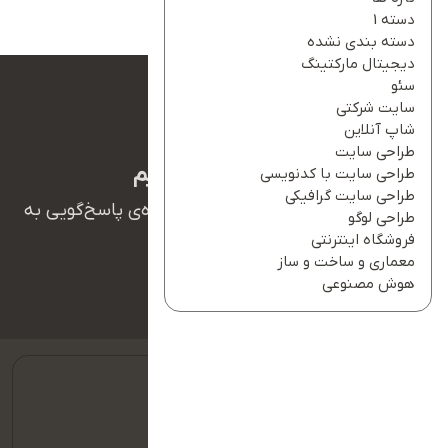
دسته 1
دسته بندی نشده
دیجیتال مارکتینگ
سئو
سایت شرکتی
شاپ آنلاین
طراحی سایت
ما بهت کمک میکنیم
طراحی سایت با کدنویسی
طراحی سایت گرافیکی
همکاران ما در تیم پشتیبانی آریانو آماده‌ی پاسخ‌گویی به
طراحی لوگو
سوالات شما هستند.
فروشگاه اینترنتی
معماری و ساخت و ساز
هوش مصنوعی
09127128354