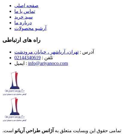
صفحه اصلی
تماس با ما
سبد خرید
درباره ما
آرشیو محصولات
راه های ارتباطی
آدرس :
تهران، آریاشهر ، خیابان مرودشت
تلفن :
02144340619
info@ariyanoco.com
ایمیل :
تمامی حقوق این وبسایت متعلق به
آژانس طراحی آریانو
است.