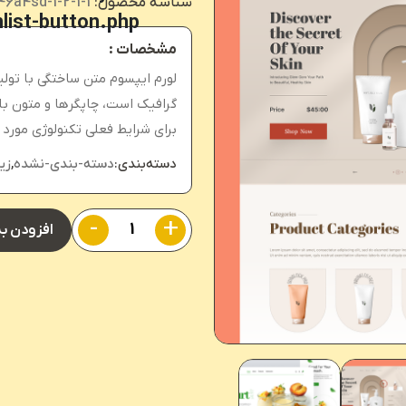
شناسه محصول:
46a4sd-1-2-1-1
list-button.php
in
مشخصات :
لورم ایپسوم متن ساختگی با تولی
گرافیک است، چاپگرها و متون بل
برای شرایط فعلی تکنولوژی مورد ن
دسته‌بندی:
دسته-بندی-نشده
,
زیر
-
+
افزودن ب