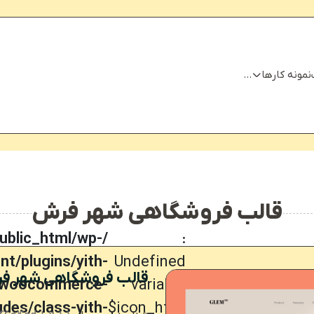
نمونه کارها
...
قالب فروشگاهی شهر فرش
ublic_html/wp-
:
nt/plugins/yith-
Undefined
قالب فروشگاهی شهر ف
woocommerce-
variable
Warning
udes/class-yith-
$icon_html