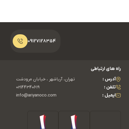
09127128354
راه های ارتباطی
آدرس :
تهران، آریاشهر ، خیابان مرودشت
تلفن :
02144340619
ایمیل :
info@ariyanoco.com