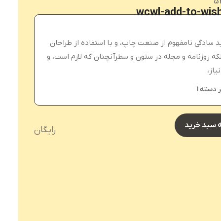
5
wcwl-add-to-wish
د سادگی نامفهوم از صنعت چاپ، و با استفاده از طراحان
که روزنامه و مجله در ستون و سطرآنچنان که لازم است، و
یاز،
 دسته 1
ه سبد خرید
رایگان