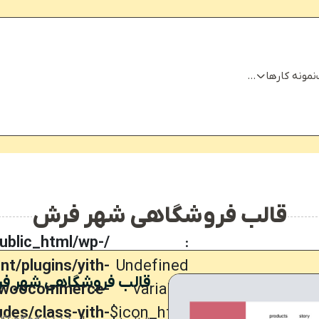
نمونه کارها
...
قالب فروشگاهی شهر فرش
ublic_html/wp-
:
nt/plugins/yith-
Undefined
قالب فروشگاهی شهر ف
woocommerce-
variable
Warning
udes/class-yith-
$icon_html