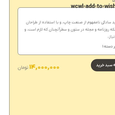
5
wcwl-add-to-wish
د سادگی نامفهوم از صنعت چاپ، و با استفاده از طراحان
که روزنامه و مجله در ستون و سطرآنچنان که لازم است، و
یاز،
 دسته 1
ه سبد خرید
14,000,000
تومان