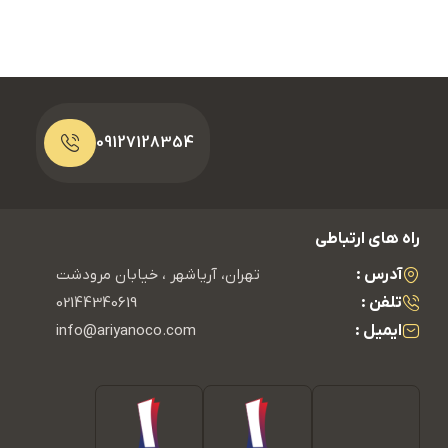
09127128354
راه های ارتباطی
آدرس :
تهران، آریاشهر ، خیابان مرودشت
تلفن :
02144340619
ایمیل :
info@ariyanoco.com