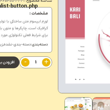
شناسه محصول:
46a4sd-1-1-1-1
list-button.php
in
مشخصات :
لورم ایپسوم متن ساختگی با تولی
گرافیک است، چاپگرها و متون بل
برای شرایط فعلی تکنولوژی مورد ن
دسته‌بندی:
دسته-بندی-نشده
,
زیر
-
+
افزودن ب